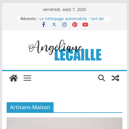
Passer
vendredi, août 7, 2026
au
Récents :
Le nettoyage automobile : l’art de
contenu
redonner éclat et valeur à votre
véhicule
Vaisselle jetable compostable : un
choix malin pour organiser sans
compliquer
Comment la chapelure
personnalisée transforme les
recettes industrielles
Columbarium moderne et design :
quand l’art rencontre le souvenir
Les Travaux Publics : un pilier
essentiel du développement
durable
Artisans-Maison