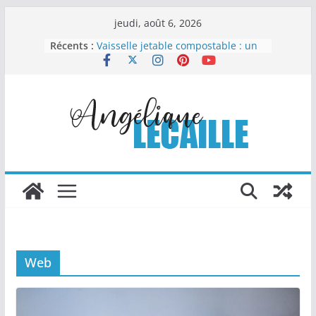
Passer
jeudi, août 6, 2026
au
Récents :
Vaisselle jetable compostable : un
contenu
choix malin pour organiser sans
compliquer
Comment la chapelure
personnalisée transforme les
recettes industrielles
Columbarium moderne et design :
quand l’art rencontre le souvenir
Les Travaux Publics : un pilier
essentiel du développement
durable
Le nettoyage automobile : l’art de
redonner éclat et valeur à votre
véhicule
Web