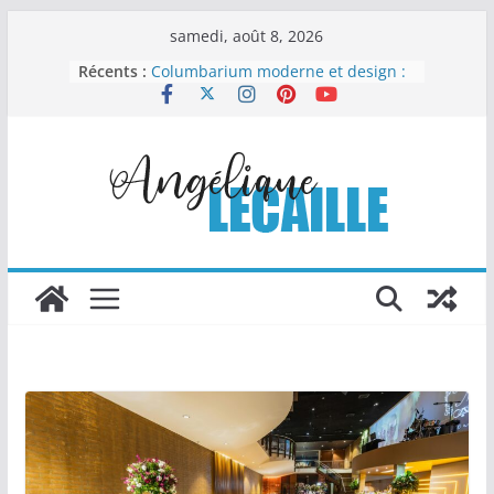
Passer
samedi, août 8, 2026
Comment la chapelure
au
Récents :
personnalisée transforme les
contenu
recettes industrielles
Columbarium moderne et design :
quand l’art rencontre le souvenir
Les Travaux Publics : un pilier
essentiel du développement
durable
Le nettoyage automobile : l’art de
redonner éclat et valeur à votre
véhicule
Vaisselle jetable compostable : un
choix malin pour organiser sans
compliquer