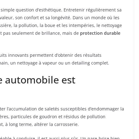
 simple question d’esthétique. Entretenir régulièrement sa
 valeur, son confort et sa longévité. Dans un monde où les
ère, la pollution, la boue et les intempéries, le nettoyage
git pas seulement de brillance, mais de
protection durable
its innovants permettent d’obtenir des résultats
main, un nettoyage à vapeur ou un detailing complet.
e automobile est
iter l’accumulation de saletés susceptibles d’endommager la
ières, particules de goudron et résidus de pollution
, à long terme, altérer la carrosserie.
able à conduire, il est aussi plus sûr. Un pare-brise bien