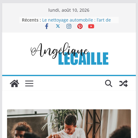
Passer
lundi, août 10, 2026
au
Récents :
Le nettoyage automobile : l’art de
contenu
redonner éclat et valeur à votre
véhicule
Vaisselle jetable compostable : un
choix malin pour organiser sans
compliquer
Comment la chapelure
personnalisée transforme les
recettes industrielles
Columbarium moderne et design :
quand l’art rencontre le souvenir
Les Travaux Publics : un pilier
essentiel du développement
durable