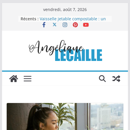
Passer
vendredi, août 7, 2026
au
Récents :
Vaisselle jetable compostable : un
contenu
choix malin pour organiser sans
compliquer
Comment la chapelure
personnalisée transforme les
recettes industrielles
Columbarium moderne et design :
quand l’art rencontre le souvenir
Les Travaux Publics : un pilier
essentiel du développement
durable
Le nettoyage automobile : l’art de
redonner éclat et valeur à votre
véhicule