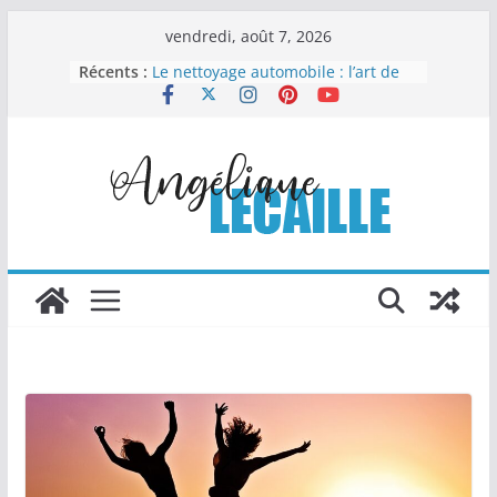
Passer
vendredi, août 7, 2026
au
Récents :
Le nettoyage automobile : l’art de
contenu
redonner éclat et valeur à votre
véhicule
Vaisselle jetable compostable : un
choix malin pour organiser sans
compliquer
Comment la chapelure
personnalisée transforme les
recettes industrielles
Columbarium moderne et design :
quand l’art rencontre le souvenir
Les Travaux Publics : un pilier
essentiel du développement
durable