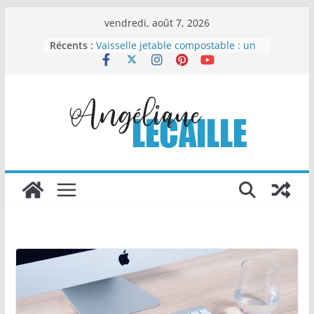
Passer
vendredi, août 7, 2026
au
Le nettoyage automobile : l’art de
Récents :
redonner éclat et valeur à votre
contenu
véhicule
Vaisselle jetable compostable : un
choix malin pour organiser sans
compliquer
Comment la chapelure
personnalisée transforme les
recettes industrielles
Columbarium moderne et design :
quand l’art rencontre le souvenir
Les Travaux Publics : un pilier
essentiel du développement
durable