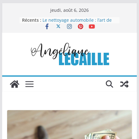
Passer
jeudi, août 6, 2026
au
Récents :
Le nettoyage automobile : l’art de
contenu
redonner éclat et valeur à votre
véhicule
Vaisselle jetable compostable : un
choix malin pour organiser sans
compliquer
Comment la chapelure
personnalisée transforme les
recettes industrielles
Columbarium moderne et design :
quand l’art rencontre le souvenir
Les Travaux Publics : un pilier
essentiel du développement
durable