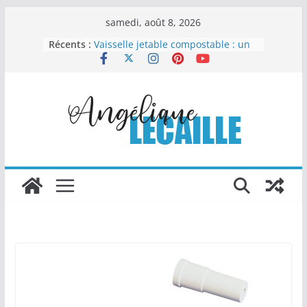
Passer
samedi, août 8, 2026
au
Récents :
Vaisselle jetable compostable : un
contenu
choix malin pour organiser sans
compliquer
Comment la chapelure
personnalisée transforme les
recettes industrielles
Columbarium moderne et design :
quand l’art rencontre le souvenir
Les Travaux Publics : un pilier
essentiel du développement
durable
Le nettoyage automobile : l’art de
redonner éclat et valeur à votre
véhicule