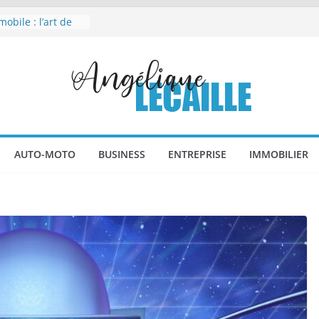
s : un pilier
eloppement
obile : l’art de
valeur à votre
compostable : un
organiser sans
elure
nsforme les
AUTO-MOTO
BUSINESS
ENTREPRISE
IMMOBILIER
lles
rne et design :
tre le souvenir