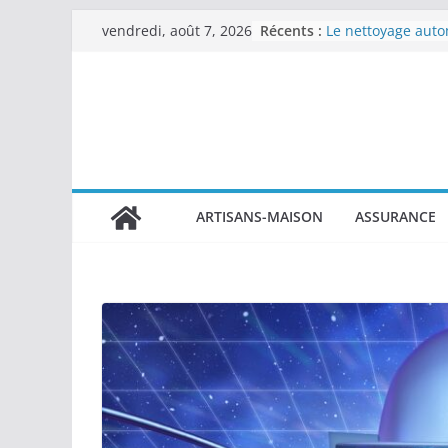
Les Travaux Public
Passer
Récents :
vendredi, août 7, 2026
essentiel du dév
au
durable
Le nettoyage autom
contenu
redonner éclat et 
véhicule
Vaisselle jetable 
choix malin pour 
compliquer
Comment la chap
personnalisée tra
ARTISANS-MAISON
ASSURANCE
recettes industrie
Columbarium mode
quand l’art rencon