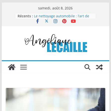
Passer
samedi, août 8, 2026
au
Récents :
Le nettoyage automobile : l’art de
contenu
redonner éclat et valeur à votre
véhicule
Vaisselle jetable compostable : un
choix malin pour organiser sans
compliquer
Comment la chapelure
personnalisée transforme les
recettes industrielles
Columbarium moderne et design :
quand l’art rencontre le souvenir
Les Travaux Publics : un pilier
essentiel du développement
durable