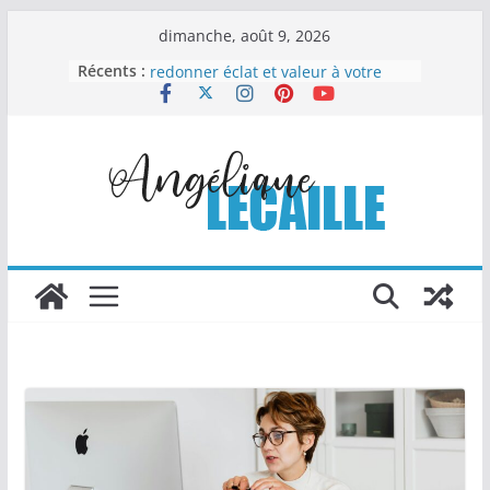
Passer
dimanche, août 9, 2026
au
Récents :
Le nettoyage automobile : l’art de
contenu
redonner éclat et valeur à votre
véhicule
Vaisselle jetable compostable : un
choix malin pour organiser sans
compliquer
Comment la chapelure
personnalisée transforme les
recettes industrielles
Columbarium moderne et design :
quand l’art rencontre le souvenir
Les Travaux Publics : un pilier
essentiel du développement
durable