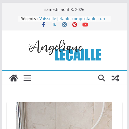
Passer
samedi, août 8, 2026
au
Récents :
Vaisselle jetable compostable : un
contenu
choix malin pour organiser sans
compliquer
Comment la chapelure
personnalisée transforme les
recettes industrielles
Columbarium moderne et design :
quand l’art rencontre le souvenir
Les Travaux Publics : un pilier
essentiel du développement
durable
Le nettoyage automobile : l’art de
redonner éclat et valeur à votre
véhicule